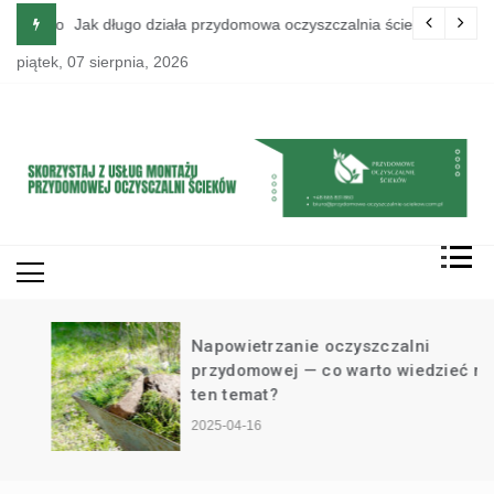
Skip
ość od domu?
Jak długo działa przydomowa oczyszczalnia ścieków?
to
piątek, 07 sierpnia, 2026
content
Napowietrzanie oczyszczalni
przydomowej — co warto wiedzieć na
ten temat?
2025-04-16