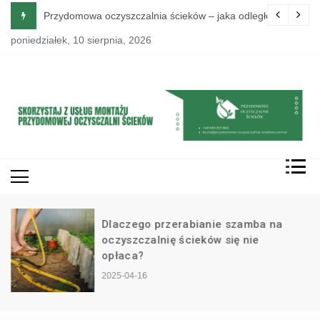
Skip
go działania przydomowej oczyszczalni ścieków
Przydomowa oczyszczalnia ścieków – jaka odległość od do
to
poniedziałek, 10 sierpnia, 2026
content
Dlaczego przerabianie szamba na
oczyszczalnię ścieków się nie
opłaca?
2025-04-16