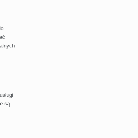
do
gać
jalnych
usługi
ie są