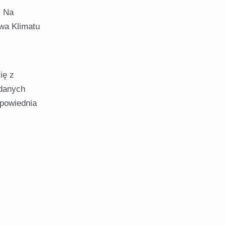
. Na
twa Klimatu
ię z
ydanych
powiednia