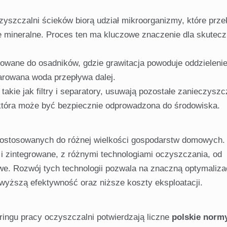
czyszczalni ścieków biorą udział mikroorganizmy, które prze
e mineralne. Proces ten ma kluczowe znaczenie dla skutec
rowane do osadników, gdzie grawitacja powoduje oddzieleni
larowana woda przepływa dalej.
kie jak filtry i separatory, usuwają pozostałe zanieczyszc
tóra może być bezpiecznie odprowadzona do środowiska.
dostosowanych do różnej wielkości gospodarstw domowych
i zintegrowane, z różnymi technologiami oczyszczania, od
. Rozwój tych technologii pozwala na znaczną optymaliza
 wyższą efektywność oraz niższe koszty eksploatacji.
ringu pracy oczyszczalni potwierdzają liczne
polskie norm