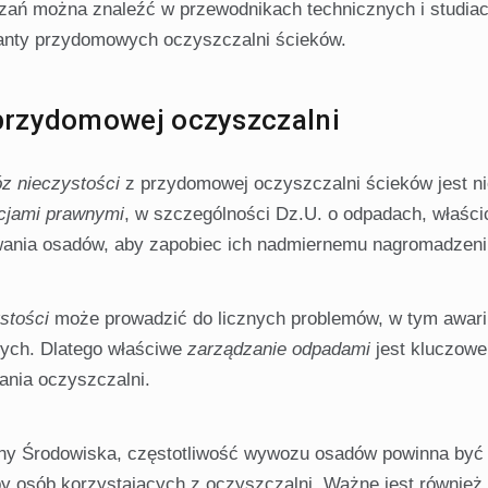
zań można znaleźć w przewodnikach technicznych i studia
ianty przydomowych oczyszczalni ścieków.
przydomowej oczyszczalni
z nieczystości
z przydomowej oczyszczalni ścieków jest n
cjami prawnymi
, w szczególności Dz.U. o odpadach, właścic
wania osadów, aby zapobiec ich nadmiernemu nagromadzeni
stości
może prowadzić do licznych problemów, w tym awari
wych. Dlatego właściwe
zarządzanie odpadami
jest kluczowe
ania oczyszczalni.
ny Środowiska, częstotliwość wywozu osadów powinna być
y osób korzystających z oczyszczalni. Ważne jest również