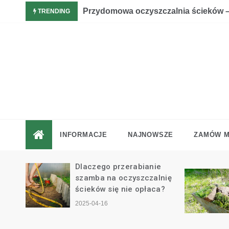
Skip
wej oczyszczalni ścieków
Przydomowa oczyszczalnia ścieków –
TRENDING
to
content
INFORMACJE
NAJNOWSZE
ZAMÓW M
untów
Dlaczego przerabianie
nego
szamba na oczyszczalnię
j
ścieków się nie opłaca?
2025-04-16