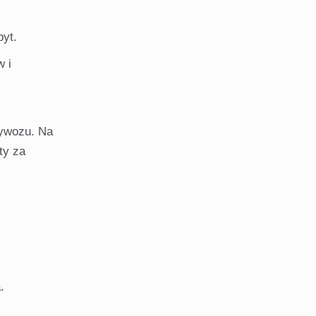
yt.
w i
wywozu. Na
ty za
.