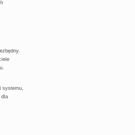
ch
iezbędny.
iele
u.
i systemu,
 dla