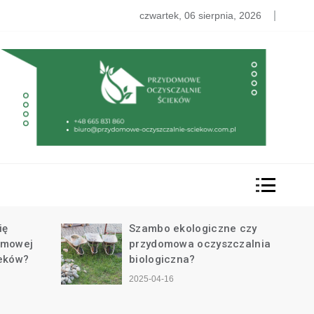
ak długo działa przydomowa oczyszczalnia ścieków?
czwartek, 06 sierpnia, 2026
ię
Szambo ekologiczne czy
omowej
przydomowa oczyszczalnia
ieków?
biologiczna?
2025-04-16